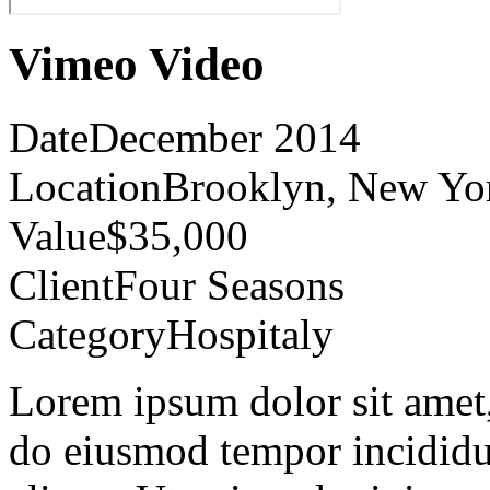
Vimeo Video
Date
December 2014
Location
Brooklyn, New Yo
Value
$35,000
Client
Four Seasons
Category
Hospitaly
Lorem ipsum dolor sit amet, 
do eiusmod tempor incididu